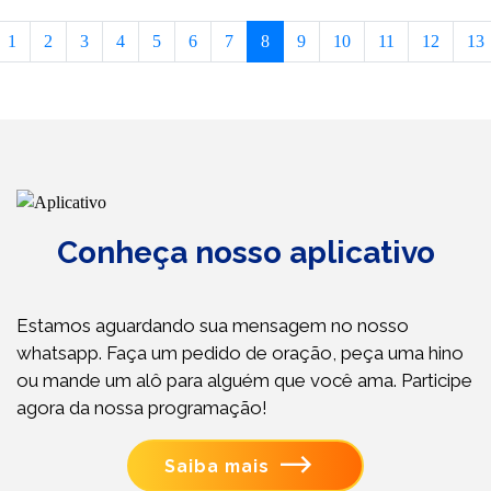
1
2
3
4
5
6
7
8
9
10
11
12
13
Conheça nosso aplicativo
Estamos aguardando sua mensagem no nosso
whatsapp. Faça um pedido de oração, peça uma hino
ou mande um alô para alguém que você ama. Participe
agora da nossa programação!
Saiba mais