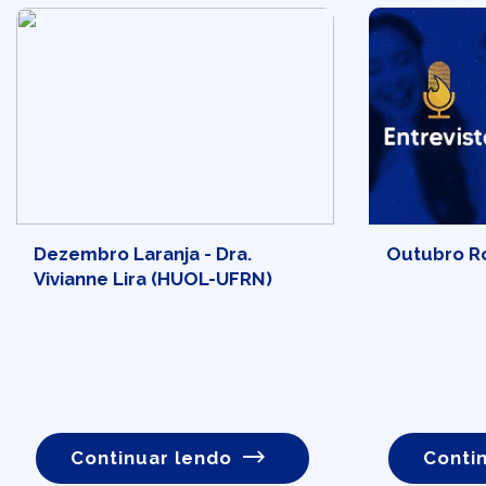
Dezembro Laranja - Dra.
Outubro Ros
Vivianne Lira (HUOL-UFRN)
Continuar lendo
Conti