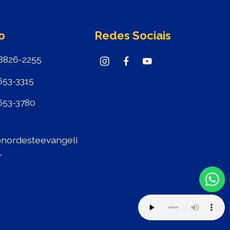
o
Redes Sociais
8826-2255
653-3315
653-3780
nordesteevangeli
r