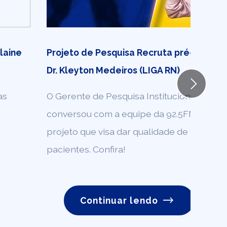
laine
Projeto de Pesquisa Recruta pré-diabéti
Dr. Kleyton Medeiros (LIGA RN)
Next
as
O Gerente de Pesquisa Institucional da LI
conversou com a equipe da 92.5FM sobre 
projeto que visa dar qualidade de vida ao
pacientes. Confira!
Continuar lendo