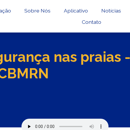
ação
Sobre Nós
Aplicativo
Notícias
Contato
urança nas praias 
, CBMRN