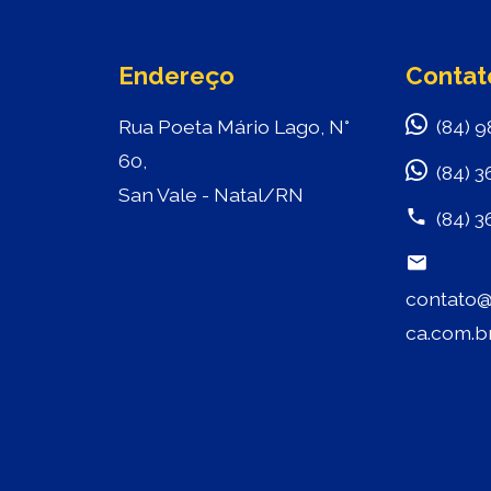
Endereço
Contat
Rua Poeta Mário Lago, N°
(84) 9
60,
(84) 3
San Vale - Natal/RN
(84) 3
contato@
ca.com.b