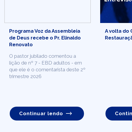
Programa Voz da Assembleia
A volta do 
de Deus recebe o Pr. Elinaldo
Restauração
Renovato
O pastor jubilado comentou a
lição de nº 7 - EBD adultos - em
que ele é o comentarista deste 2º
trimestre 2026
Continuar lendo
Conti